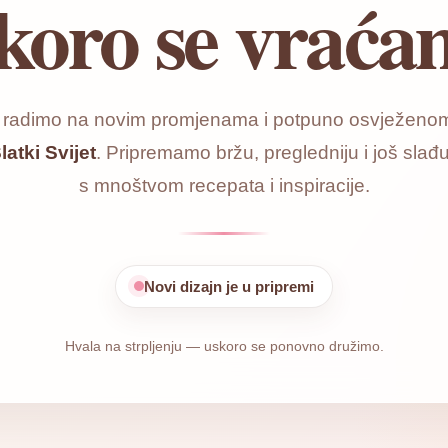
koro se vraća
o radimo na novim promjenama i potpuno osvježenom
latki Svijet
. Pripremamo bržu, pregledniju i još slađu
s mnoštvom recepata i inspiracije.
Novi dizajn je u pripremi
Hvala na strpljenju — uskoro se ponovno družimo.