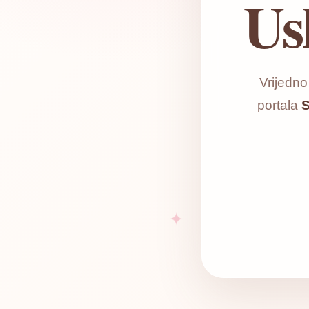
Us
Vrijedn
portala
S
✦