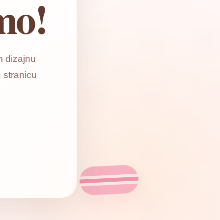
mo!
 dizajnu
 stranicu