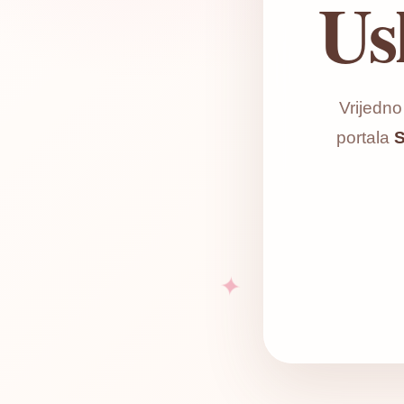
Us
Vrijedn
portala
S
✦