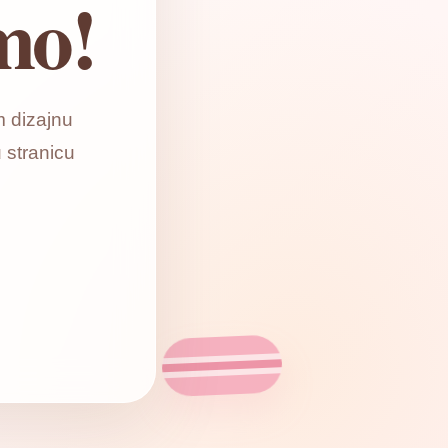
mo!
 dizajnu
 stranicu