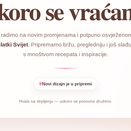
koro se vraća
o radimo na novim promjenama i potpuno osvježenom
latki Svijet
. Pripremamo bržu, pregledniju i još slađu
s mnoštvom recepata i inspiracije.
Novi dizajn je u pripremi
Hvala na strpljenju — uskoro se ponovno družimo.