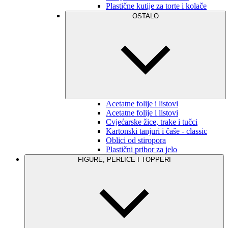
Plastične kutije za torte i kolače
OSTALO
Acetatne folije i listovi
Acetatne folije i listovi
Cvjećarske žice, trake i tučci
Kartonski tanjuri i čaše - classic
Oblici od stiropora
Plastični pribor za jelo
FIGURE, PERLICE I TOPPERI