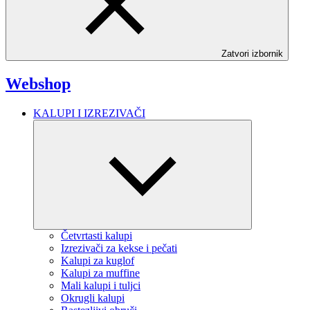
Zatvori izbornik
Webshop
KALUPI I IZREZIVAČI
Četvrtasti kalupi
Izrezivači za kekse i pečati
Kalupi za kuglof
Kalupi za muffine
Mali kalupi i tuljci
Okrugli kalupi