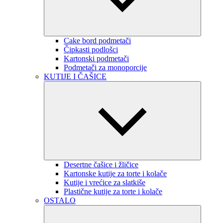
Cake bord podmetači
Čipkasti podlošci
Kartonski podmetači
Podmetači za monoporcije
KUTIJE I ČAŠICE
Desertne čašice i žličice
Kartonske kutije za torte i kolače
Kutije i vrećice za slatkiše
Plastične kutije za torte i kolače
OSTALO