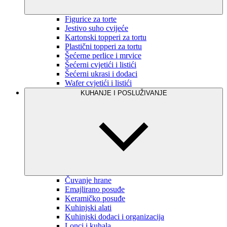
Figurice za torte
Jestivo suho cvijeće
Kartonski topperi za tortu
Plastični topperi za tortu
Šećerne perlice i mrvice
Šećerni cvjetići i listići
Šećerni ukrasi i dodaci
Wafer cvjetići i listići
KUHANJE I POSLUŽIVANJE
Čuvanje hrane
Emajlirano posuđe
Keramičko posuđe
Kuhinjski alati
Kuhinjski dodaci i organizacija
Lonci i kuhala