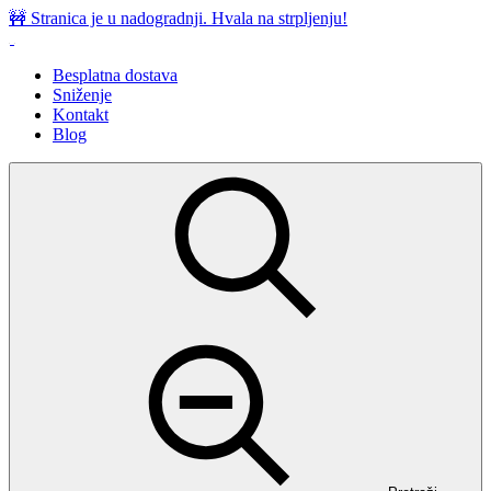
Preskoči
🚧 Stranica je u nadogradnji. Hvala na strpljenju!
na
sadržaj
Besplatna dostava
Sniženje
Kontakt
Blog