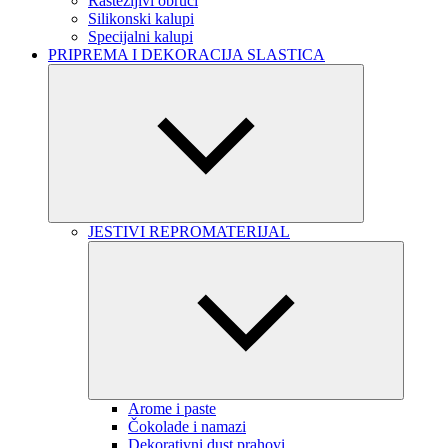
Rastezljivi obruči
Silikonski kalupi
Specijalni kalupi
PRIPREMA I DEKORACIJA SLASTICA
JESTIVI REPROMATERIJAL
Arome i paste
Čokolade i namazi
Dekorativni dust prahovi