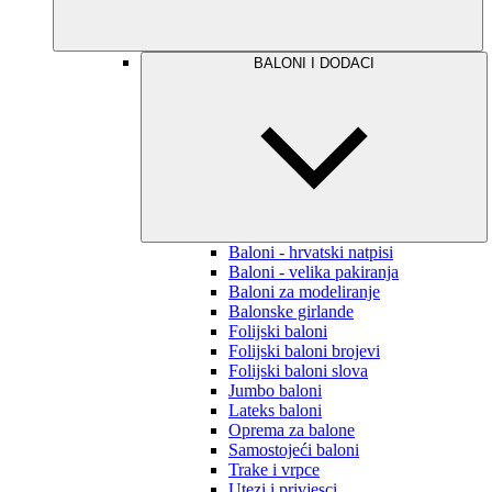
BALONI I DODACI
Baloni - hrvatski natpisi
Baloni - velika pakiranja
Baloni za modeliranje
Balonske girlande
Folijski baloni
Folijski baloni brojevi
Folijski baloni slova
Jumbo baloni
Lateks baloni
Oprema za balone
Samostojeći baloni
Trake i vrpce
Utezi i privjesci