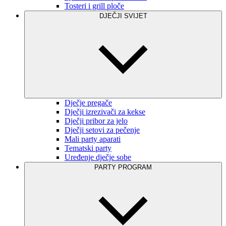
Tosteri i grill ploče
DJEČJI SVIJET
Dječje pregače
Dječji izrezivači za kekse
Dječji pribor za jelo
Dječji setovi za pečenje
Mali party aparati
Tematski party
Uređenje dječje sobe
PARTY PROGRAM