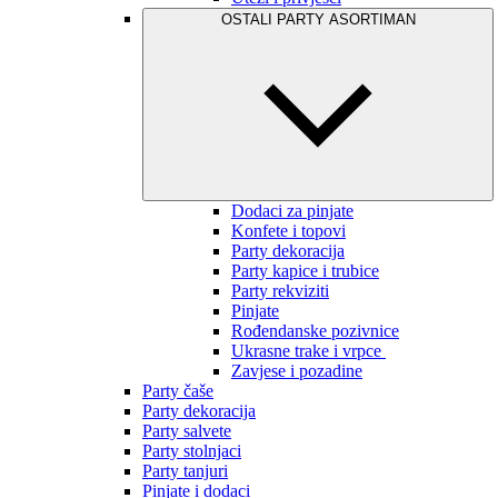
OSTALI PARTY ASORTIMAN
Dodaci za pinjate
Konfete i topovi
Party dekoracija
Party kapice i trubice
Party rekviziti
Pinjate
Rođendanske pozivnice
Ukrasne trake i vrpce
Zavjese i pozadine
Party čaše
Party dekoracija
Party salvete
Party stolnjaci
Party tanjuri
Pinjate i dodaci