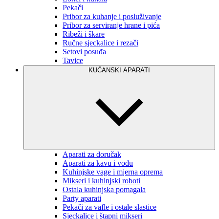
Pekači
Pribor za kuhanje i posluživanje
Pribor za serviranje hrane i pića
Ribeži i škare
Ručne sjeckalice i rezači
Setovi posuđa
Tavice
KUĆANSKI APARATI
Aparati za doručak
Aparati za kavu i vodu
Kuhinjske vage i mjerna oprema
Mikseri i kuhinjski roboti
Ostala kuhinjska pomagala
Party aparati
Pekači za vafle i ostale slastice
Sjeckalice i štapni mikseri