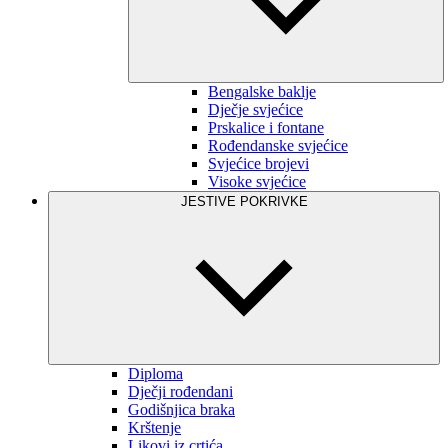
Bengalske baklje
Dječje svjećice
Prskalice i fontane
Rođendanske svjećice
Svjećice brojevi
Visoke svjećice
JESTIVE POKRIVKE
Diploma
Dječji rođendani
Godišnjica braka
Krštenje
Likovi iz crtića