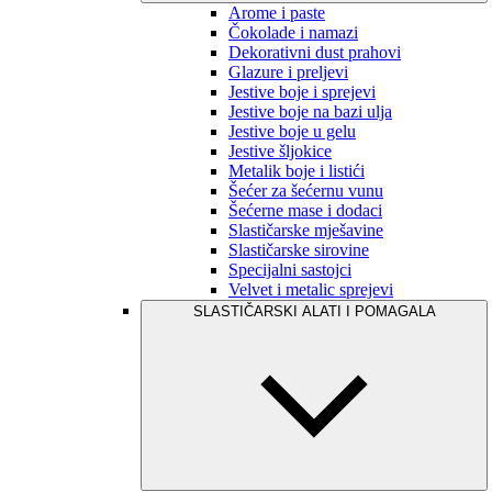
Arome i paste
Čokolade i namazi
Dekorativni dust prahovi
Glazure i preljevi
Jestive boje i sprejevi
Jestive boje na bazi ulja
Jestive boje u gelu
Jestive šljokice
Metalik boje i listići
Šećer za šećernu vunu
Šećerne mase i dodaci
Slastičarske mješavine
Slastičarske sirovine
Specijalni sastojci
Velvet i metalic sprejevi
SLASTIČARSKI ALATI I POMAGALA