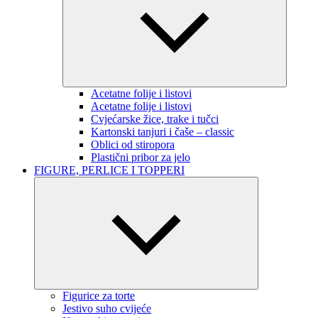
Acetatne folije i listovi
Acetatne folije i listovi
Cvjećarske žice, trake i tučci
Kartonski tanjuri i čaše – classic
Oblici od stiropora
Plastični pribor za jelo
FIGURE, PERLICE I TOPPERI
Figurice za torte
Jestivo suho cvijeće