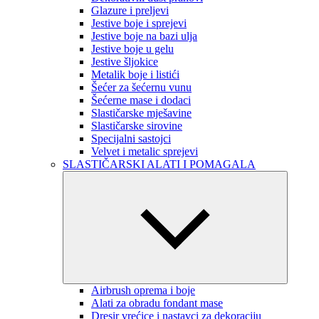
Glazure i preljevi
Jestive boje i sprejevi
Jestive boje na bazi ulja
Jestive boje u gelu
Jestive šljokice
Metalik boje i listići
Šećer za šećernu vunu
Šećerne mase i dodaci
Slastičarske mješavine
Slastičarske sirovine
Specijalni sastojci
Velvet i metalic sprejevi
SLASTIČARSKI ALATI I POMAGALA
Airbrush oprema i boje
Alati za obradu fondant mase
Dresir vrećice i nastavci za dekoraciju