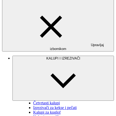
Upravljaj
izbornikom
KALUPI I IZREZIVAČI
Četvrtasti kalupi
Izrezivači za kekse i pečati
Kalupi za kuglof