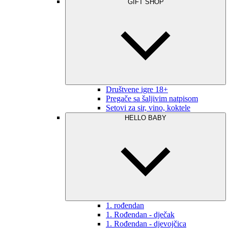
GIFT SHOP
Društvene igre 18+
Pregače sa šaljivim natpisom
Setovi za sir, vino, koktele
HELLO BABY
1. rođendan
1. Rođendan - dječak
1. Rođendan - djevojčica