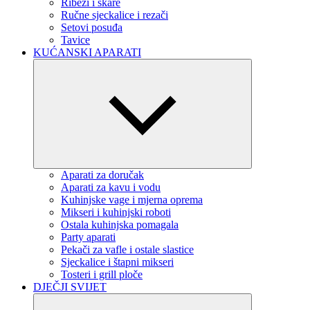
Ribeži i škare
Ručne sjeckalice i rezači
Setovi posuđa
Tavice
KUĆANSKI APARATI
Aparati za doručak
Aparati za kavu i vodu
Kuhinjske vage i mjerna oprema
Mikseri i kuhinjski roboti
Ostala kuhinjska pomagala
Party aparati
Pekači za vafle i ostale slastice
Sjeckalice i štapni mikseri
Tosteri i grill ploče
DJEČJI SVIJET