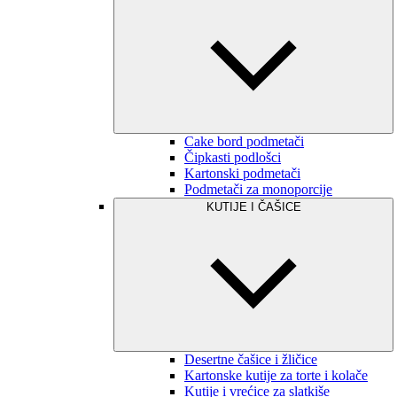
Cake bord podmetači
Čipkasti podlošci
Kartonski podmetači
Podmetači za monoporcije
KUTIJE I ČAŠICE
Desertne čašice i žličice
Kartonske kutije za torte i kolače
Kutije i vrećice za slatkiše