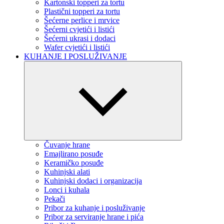
Kartonski topperi za tortu
Plastični topperi za tortu
Šećerne perlice i mrvice
Šećerni cvjetići i listići
Šećerni ukrasi i dodaci
Wafer cvjetići i listići
KUHANJE I POSLUŽIVANJE
Čuvanje hrane
Emajlirano posuđe
Keramičko posuđe
Kuhinjski alati
Kuhinjski dodaci i organizacija
Lonci i kuhala
Pekači
Pribor za kuhanje i posluživanje
Pribor za serviranje hrane i pića