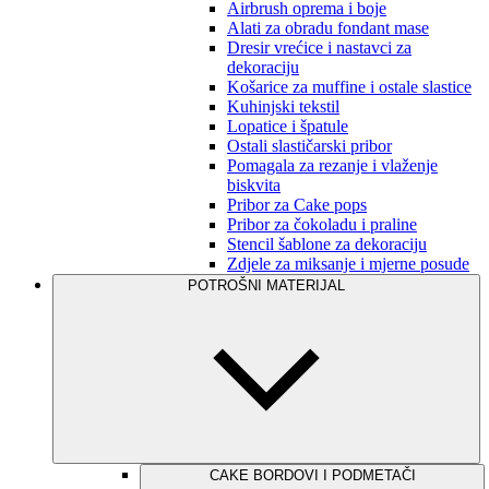
Airbrush oprema i boje
Alati za obradu fondant mase
Dresir vrećice i nastavci za
dekoraciju
Košarice za muffine i ostale slastice
Kuhinjski tekstil
Lopatice i špatule
Ostali slastičarski pribor
Pomagala za rezanje i vlaženje
biskvita
Pribor za Cake pops
Pribor za čokoladu i praline
Stencil šablone za dekoraciju
Zdjele za miksanje i mjerne posude
POTROŠNI MATERIJAL
CAKE BORDOVI I PODMETAČI