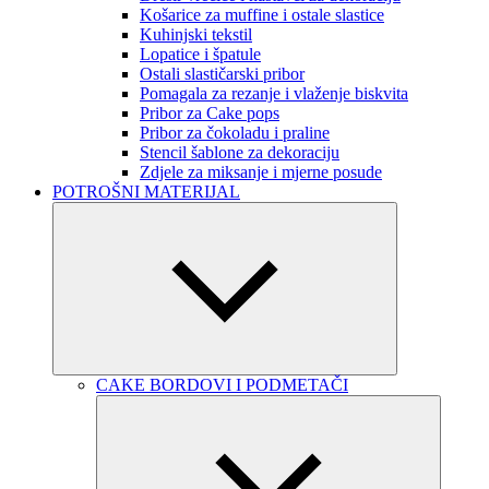
Košarice za muffine i ostale slastice
Kuhinjski tekstil
Lopatice i špatule
Ostali slastičarski pribor
Pomagala za rezanje i vlaženje biskvita
Pribor za Cake pops
Pribor za čokoladu i praline
Stencil šablone za dekoraciju
Zdjele za miksanje i mjerne posude
POTROŠNI MATERIJAL
CAKE BORDOVI I PODMETAČI