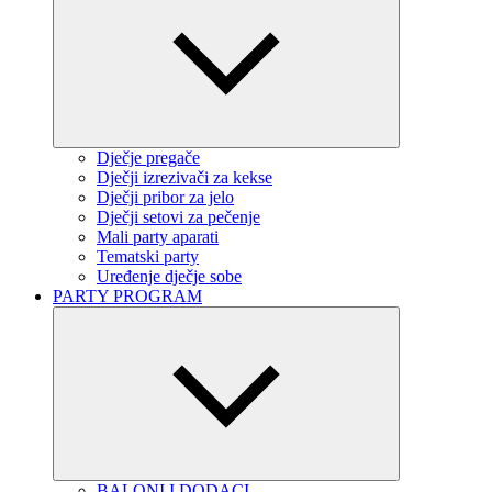
Dječje pregače
Dječji izrezivači za kekse
Dječji pribor za jelo
Dječji setovi za pečenje
Mali party aparati
Tematski party
Uređenje dječje sobe
PARTY PROGRAM
BALONI I DODACI