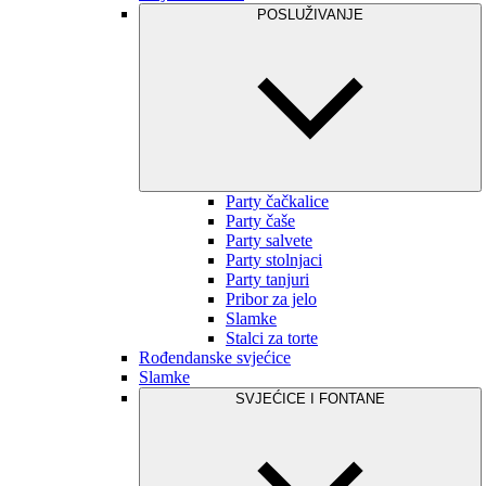
POSLUŽIVANJE
Party čačkalice
Party čaše
Party salvete
Party stolnjaci
Party tanjuri
Pribor za jelo
Slamke
Stalci za torte
Rođendanske svjećice
Slamke
SVJEĆICE I FONTANE