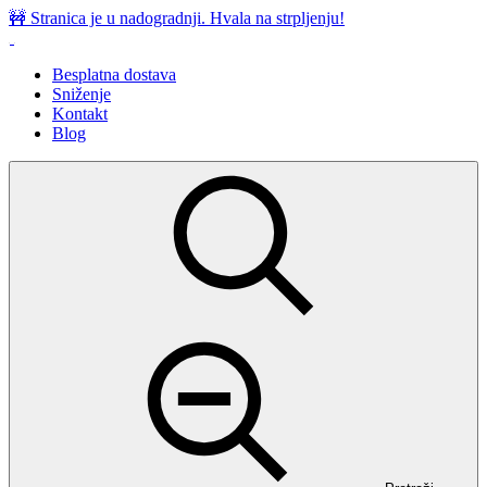
Preskoči
🚧 Stranica je u nadogradnji. Hvala na strpljenju!
na
sadržaj
Besplatna dostava
Sniženje
Kontakt
Blog