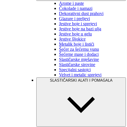
Arome i paste
Čokolade i namazi
Dekorativni dust prahovi
Glazure i preljevi
Jestive boje i sprejevi
Jestive boje na bazi ulja
Jestive boje u gelu
Jestive šljokice
Metalik boje i listići
Šećer za šećernu vunu
Šećerne mase i dodaci
Slastičarske mješavine
Slastičarske sirovine
Specijalni sastojci
Velvet i metalic sprejevi
SLASTIČARSKI ALATI I POMAGALA