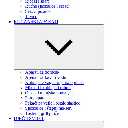
Ribeži i škare
Ručne sjeckalice i rezači
Setovi posuđa
Tavice
KUĆANSKI APARATI
Aparati za doručak
Aparati za kavu i vodu
Kuhinjske vage i mjerna oprema
Mikseri i kuhinjski roboti
Ostala kuhinjska pomagala
Party aparati
Pekači za vafle i ostale slastice
Sjeckalice i štapni mikseri
Tosteri i grill ploče
DJEČJI SVIJET