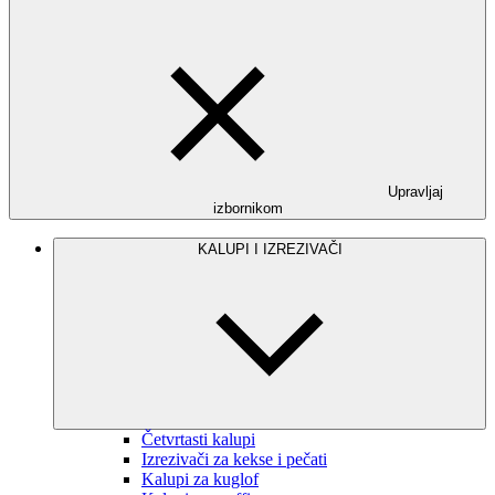
Upravljaj
izbornikom
KALUPI I IZREZIVAČI
Četvrtasti kalupi
Izrezivači za kekse i pečati
Kalupi za kuglof