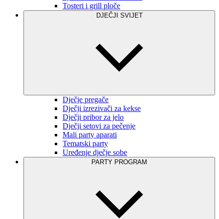
Tosteri i grill ploče
DJEČJI SVIJET
Dječje pregače
Dječji izrezivači za kekse
Dječji pribor za jelo
Dječji setovi za pečenje
Mali party aparati
Tematski party
Uređenje dječje sobe
PARTY PROGRAM