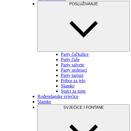
POSLUŽIVANJE
Party čačkalice
Party čaše
Party salvete
Party stolnjaci
Party tanjuri
Pribor za jelo
Slamke
Stalci za torte
Rođendanske svjećice
Slamke
SVJEĆICE I FONTANE