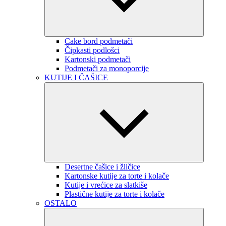
Cake bord podmetači
Čipkasti podlošci
Kartonski podmetači
Podmetači za monoporcije
KUTIJE I ČAŠICE
Desertne čašice i žličice
Kartonske kutije za torte i kolače
Kutije i vrećice za slatkiše
Plastične kutije za torte i kolače
OSTALO