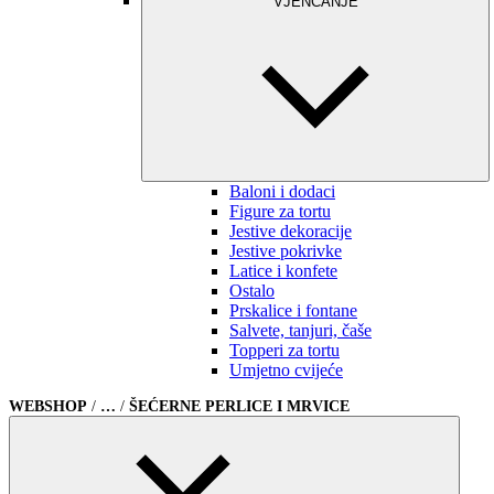
VJENČANJE
Baloni i dodaci
Figure za tortu
Jestive dekoracije
Jestive pokrivke
Latice i konfete
Ostalo
Prskalice i fontane
Salvete, tanjuri, čaše
Topperi za tortu
Umjetno cvijeće
WEBSHOP
/
…
/
ŠEĆERNE PERLICE I MRVICE