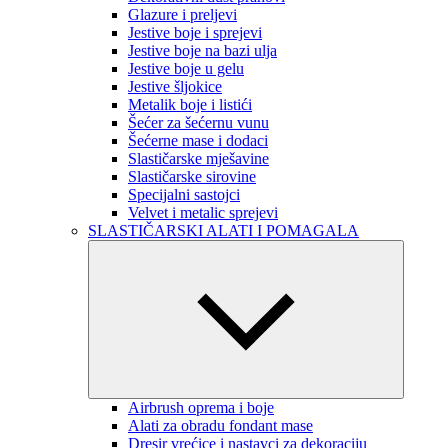
Glazure i preljevi
Jestive boje i sprejevi
Jestive boje na bazi ulja
Jestive boje u gelu
Jestive šljokice
Metalik boje i listići
Šećer za šećernu vunu
Šećerne mase i dodaci
Slastičarske mješavine
Slastičarske sirovine
Specijalni sastojci
Velvet i metalic sprejevi
SLASTIČARSKI ALATI I POMAGALA
Airbrush oprema i boje
Alati za obradu fondant mase
Dresir vrećice i nastavci za dekoraciju