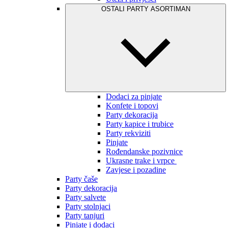
OSTALI PARTY ASORTIMAN
Dodaci za pinjate
Konfete i topovi
Party dekoracija
Party kapice i trubice
Party rekviziti
Pinjate
Rođendanske pozivnice
Ukrasne trake i vrpce
Zavjese i pozadine
Party čaše
Party dekoracija
Party salvete
Party stolnjaci
Party tanjuri
Pinjate i dodaci