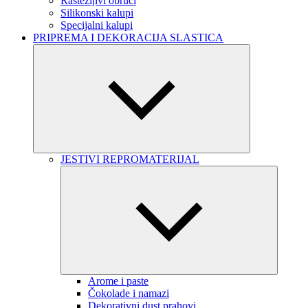
Rastezljivi obruči
Silikonski kalupi
Specijalni kalupi
PRIPREMA I DEKORACIJA SLASTICA
JESTIVI REPROMATERIJAL
Arome i paste
Čokolade i namazi
Dekorativni dust prahovi