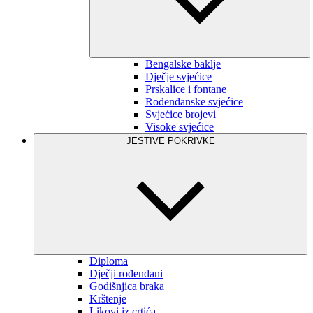
Bengalske baklje
Dječje svjećice
Prskalice i fontane
Rođendanske svjećice
Svjećice brojevi
Visoke svjećice
JESTIVE POKRIVKE
Diploma
Dječji rođendani
Godišnjica braka
Krštenje
Likovi iz crtića