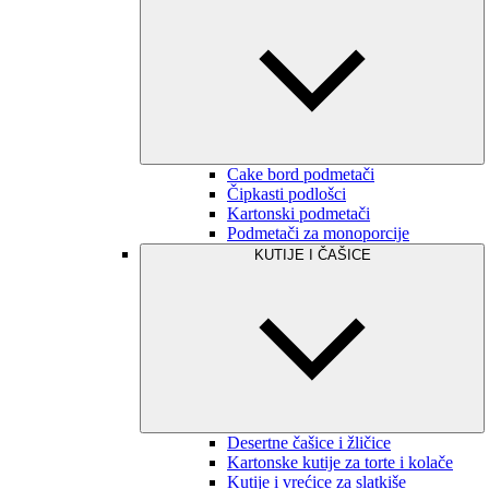
Cake bord podmetači
Čipkasti podlošci
Kartonski podmetači
Podmetači za monoporcije
KUTIJE I ČAŠICE
Desertne čašice i žličice
Kartonske kutije za torte i kolače
Kutije i vrećice za slatkiše