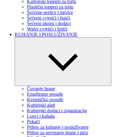
Kartonski topperi za tortu
Plastični topperi za tortu
Šećerne perlice i mrvice
Šećerni cvjetići i listići
Šećerni ukrasi i dodaci
Wafer cvjetići i listići
KUHANJE I POSLUŽIVANJE
Čuvanje hrane
Emajlirano posuđe
Keramičko posuđe
Kuhinjski alati
Kuhinjski dodaci i organizacija
Lonci i kuhala
Pekači
Pribor za kuhanje i posluživanje
Pribor za serviranje hrane i pića