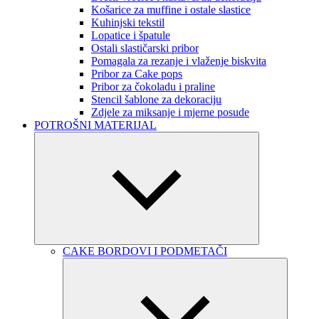
Košarice za muffine i ostale slastice
Kuhinjski tekstil
Lopatice i špatule
Ostali slastičarski pribor
Pomagala za rezanje i vlaženje biskvita
Pribor za Cake pops
Pribor za čokoladu i praline
Stencil šablone za dekoraciju
Zdjele za miksanje i mjerne posude
POTROŠNI MATERIJAL
CAKE BORDOVI I PODMETAČI