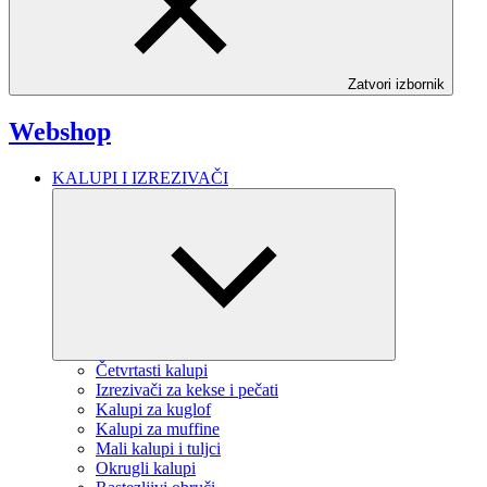
Zatvori izbornik
Webshop
KALUPI I IZREZIVAČI
Četvrtasti kalupi
Izrezivači za kekse i pečati
Kalupi za kuglof
Kalupi za muffine
Mali kalupi i tuljci
Okrugli kalupi