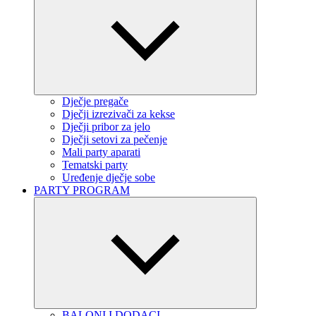
Dječje pregače
Dječji izrezivači za kekse
Dječji pribor za jelo
Dječji setovi za pečenje
Mali party aparati
Tematski party
Uređenje dječje sobe
PARTY PROGRAM
BALONI I DODACI