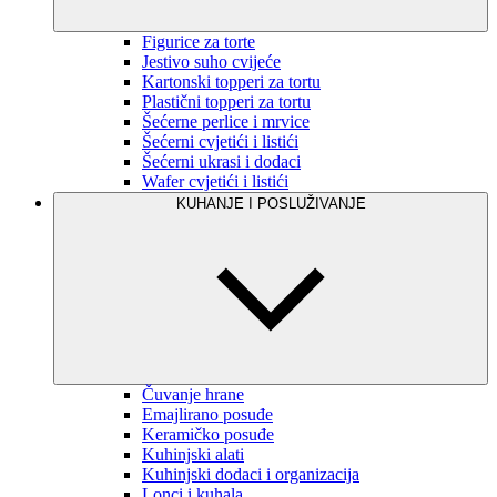
Figurice za torte
Jestivo suho cvijeće
Kartonski topperi za tortu
Plastični topperi za tortu
Šećerne perlice i mrvice
Šećerni cvjetići i listići
Šećerni ukrasi i dodaci
Wafer cvjetići i listići
KUHANJE I POSLUŽIVANJE
Čuvanje hrane
Emajlirano posuđe
Keramičko posuđe
Kuhinjski alati
Kuhinjski dodaci i organizacija
Lonci i kuhala