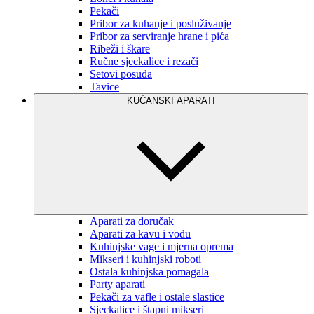
Pekači
Pribor za kuhanje i posluživanje
Pribor za serviranje hrane i pića
Ribeži i škare
Ručne sjeckalice i rezači
Setovi posuđa
Tavice
KUĆANSKI APARATI
Aparati za doručak
Aparati za kavu i vodu
Kuhinjske vage i mjerna oprema
Mikseri i kuhinjski roboti
Ostala kuhinjska pomagala
Party aparati
Pekači za vafle i ostale slastice
Sjeckalice i štapni mikseri