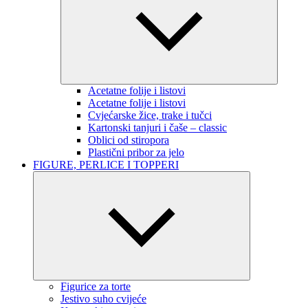
Acetatne folije i listovi
Acetatne folije i listovi
Cvjećarske žice, trake i tučci
Kartonski tanjuri i čaše – classic
Oblici od stiropora
Plastični pribor za jelo
FIGURE, PERLICE I TOPPERI
Figurice za torte
Jestivo suho cvijeće