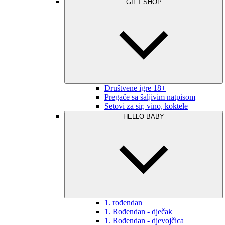
GIFT SHOP
Društvene igre 18+
Pregače sa šaljivim natpisom
Setovi za sir, vino, koktele
HELLO BABY
1. rođendan
1. Rođendan - dječak
1. Rođendan - djevojčica