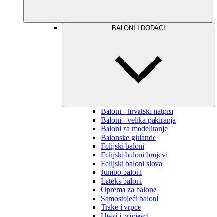
BALONI I DODACI
Baloni - hrvatski natpisi
Baloni - velika pakiranja
Baloni za modeliranje
Balonske girlande
Folijski baloni
Folijski baloni brojevi
Folijski baloni slova
Jumbo baloni
Lateks baloni
Oprema za balone
Samostojeći baloni
Trake i vrpce
Utezi i privjesci