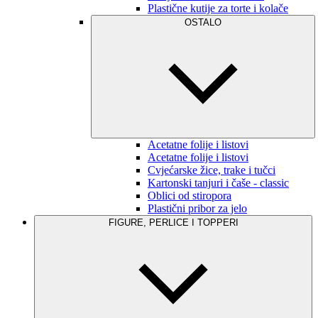
Plastične kutije za torte i kolače
OSTALO
Acetatne folije i listovi
Acetatne folije i listovi
Cvjećarske žice, trake i tučci
Kartonski tanjuri i čaše - classic
Oblici od stiropora
Plastični pribor za jelo
FIGURE, PERLICE I TOPPERI