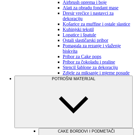
Airbrush oprema i boje
Alati za obradu fondant mase
Dresir vrećice i nastavci za
dekoraciju
Košarice za muffine i ostale slastice
Kuhinjski tekstil
Lopatice i špatule
Ostali slastičarski pribor
Pomagala za rezanje i vlaženje
biskvita
Pribor za Cake pops
Pribor za čokoladu i praline
Stencil šablone za dekoraciju
Zdjele za miksanje i mjerne posude
POTROŠNI MATERIJAL
CAKE BORDOVI I PODMETAČI