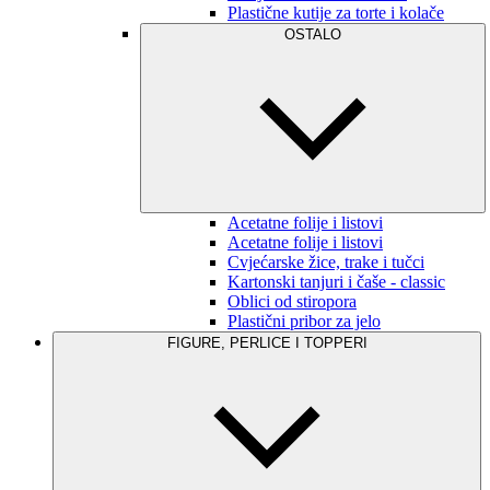
Plastične kutije za torte i kolače
OSTALO
Acetatne folije i listovi
Acetatne folije i listovi
Cvjećarske žice, trake i tučci
Kartonski tanjuri i čaše - classic
Oblici od stiropora
Plastični pribor za jelo
FIGURE, PERLICE I TOPPERI