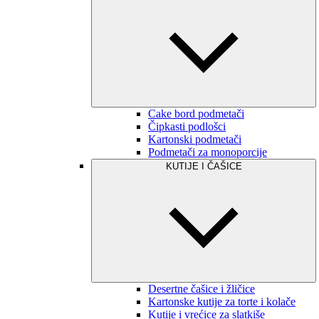
Cake bord podmetači
Čipkasti podlošci
Kartonski podmetači
Podmetači za monoporcije
KUTIJE I ČAŠICE
Desertne čašice i žličice
Kartonske kutije za torte i kolače
Kutije i vrećice za slatkiše