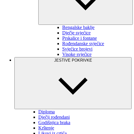
Bengalske baklje
Dječje svjećice
Prskalice i fontane
Rođendanske svjećice
Svjećice brojevi
Visoke svjećice
JESTIVE POKRIVKE
Diploma
Dječji rođendani
Godišnjica braka
Krštenje
Likovi iz crtića