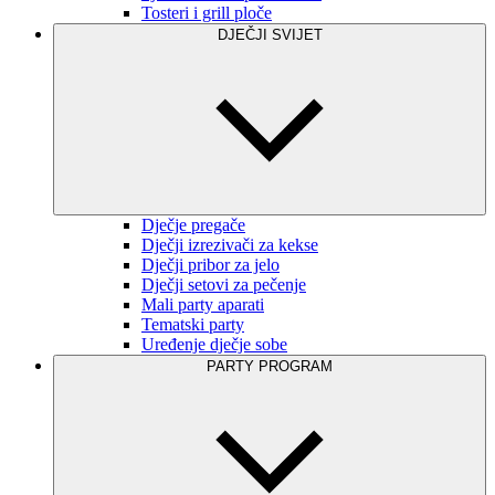
Tosteri i grill ploče
DJEČJI SVIJET
Dječje pregače
Dječji izrezivači za kekse
Dječji pribor za jelo
Dječji setovi za pečenje
Mali party aparati
Tematski party
Uređenje dječje sobe
PARTY PROGRAM