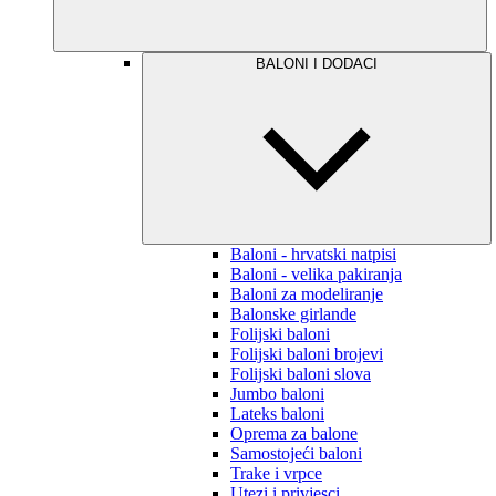
BALONI I DODACI
Baloni - hrvatski natpisi
Baloni - velika pakiranja
Baloni za modeliranje
Balonske girlande
Folijski baloni
Folijski baloni brojevi
Folijski baloni slova
Jumbo baloni
Lateks baloni
Oprema za balone
Samostojeći baloni
Trake i vrpce
Utezi i privjesci