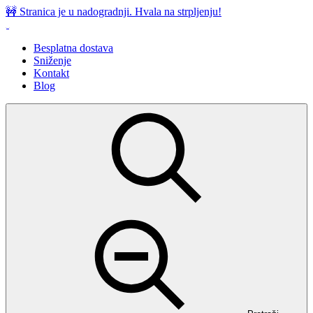
Preskoči
🚧 Stranica je u nadogradnji. Hvala na strpljenju!
na
sadržaj
Besplatna dostava
Sniženje
Kontakt
Blog