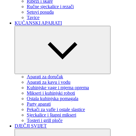
Ribeži i škare
Ručne sjeckalice i rezači
Setovi posuđa
Tavice
KUĆANSKI APARATI
Aparati za doručak
Aparati za kavu i vodu
Kuhinjske vage i mjerna oprema
Mikseri i kuhinjski roboti
Ostala kuhinjska pomagala
Party aparati
Pekači za vafle i ostale slastice
Sjeckalice i štapni mikseri
Tosteri i grill ploče
DJEČJI SVIJET