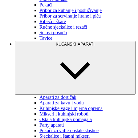
Pekači
Pribor za kuhanje i posluživanje
Pribor za serviranje hrane i pića
Ribeži i škare
Ručne sjeckalice i rezači
Setovi posuđa
Tavice
KUĆANSKI APARATI
Aparati za doručak
Aparati za kavu i vodu
Kuhinjske vage i mjerna oprema
Mikseri i kuhinjski roboti
Ostala kuhinjska pomagala
Party aparati
Pekači za vafle i ostale slastice
Sjeckalice i štapni mikseri