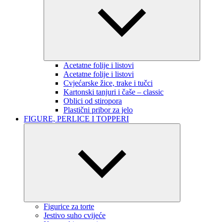
Acetatne folije i listovi
Acetatne folije i listovi
Cvjećarske žice, trake i tučci
Kartonski tanjuri i čaše – classic
Oblici od stiropora
Plastični pribor za jelo
FIGURE, PERLICE I TOPPERI
Figurice za torte
Jestivo suho cvijeće