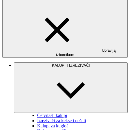
Upravljaj
izbornikom
KALUPI I IZREZIVAČI
Četvrtasti kalupi
Izrezivači za kekse i pečati
Kalupi za kuglof