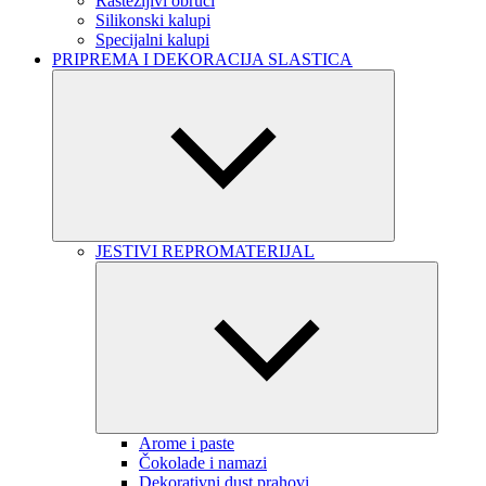
Rastezljivi obruči
Silikonski kalupi
Specijalni kalupi
PRIPREMA I DEKORACIJA SLASTICA
JESTIVI REPROMATERIJAL
Arome i paste
Čokolade i namazi
Dekorativni dust prahovi