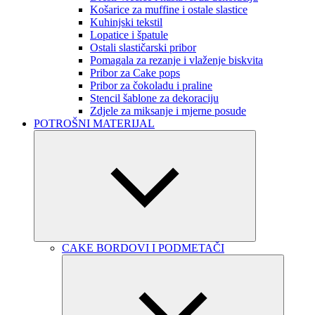
Košarice za muffine i ostale slastice
Kuhinjski tekstil
Lopatice i špatule
Ostali slastičarski pribor
Pomagala za rezanje i vlaženje biskvita
Pribor za Cake pops
Pribor za čokoladu i praline
Stencil šablone za dekoraciju
Zdjele za miksanje i mjerne posude
POTROŠNI MATERIJAL
CAKE BORDOVI I PODMETAČI