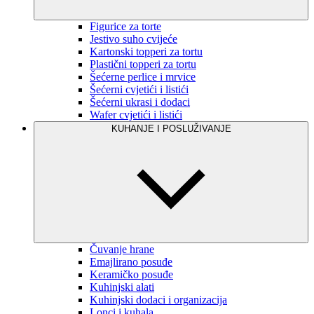
Figurice za torte
Jestivo suho cvijeće
Kartonski topperi za tortu
Plastični topperi za tortu
Šećerne perlice i mrvice
Šećerni cvjetići i listići
Šećerni ukrasi i dodaci
Wafer cvjetići i listići
KUHANJE I POSLUŽIVANJE
Čuvanje hrane
Emajlirano posuđe
Keramičko posuđe
Kuhinjski alati
Kuhinjski dodaci i organizacija
Lonci i kuhala