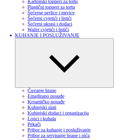
Kartonski topperi za tortu
Plastični topperi za tortu
Šećerne perlice i mrvice
Šećerni cvjetići i listići
Šećerni ukrasi i dodaci
Wafer cvjetići i listići
KUHANJE I POSLUŽIVANJE
Čuvanje hrane
Emajlirano posuđe
Keramičko posuđe
Kuhinjski alati
Kuhinjski dodaci i organizacija
Lonci i kuhala
Pekači
Pribor za kuhanje i posluživanje
Pribor za serviranje hrane i pića