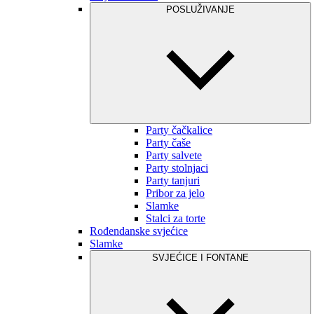
POSLUŽIVANJE
Party čačkalice
Party čaše
Party salvete
Party stolnjaci
Party tanjuri
Pribor za jelo
Slamke
Stalci za torte
Rođendanske svjećice
Slamke
SVJEĆICE I FONTANE