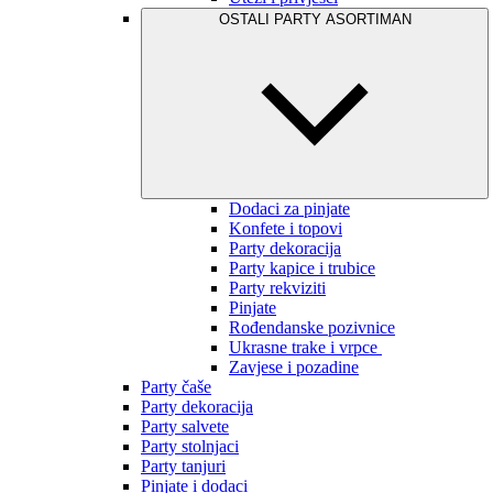
OSTALI PARTY ASORTIMAN
Dodaci za pinjate
Konfete i topovi
Party dekoracija
Party kapice i trubice
Party rekviziti
Pinjate
Rođendanske pozivnice
Ukrasne trake i vrpce
Zavjese i pozadine
Party čaše
Party dekoracija
Party salvete
Party stolnjaci
Party tanjuri
Pinjate i dodaci