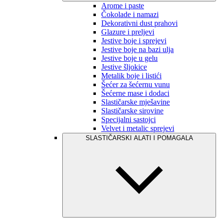
Arome i paste
Čokolade i namazi
Dekorativni dust prahovi
Glazure i preljevi
Jestive boje i sprejevi
Jestive boje na bazi ulja
Jestive boje u gelu
Jestive šljokice
Metalik boje i listići
Šećer za šećernu vunu
Šećerne mase i dodaci
Slastičarske mješavine
Slastičarske sirovine
Specijalni sastojci
Velvet i metalic sprejevi
SLASTIČARSKI ALATI I POMAGALA