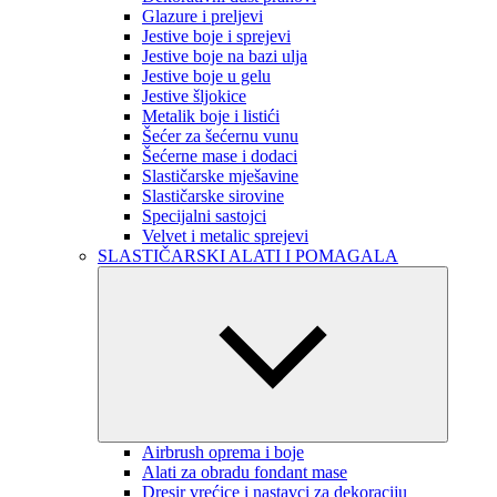
Glazure i preljevi
Jestive boje i sprejevi
Jestive boje na bazi ulja
Jestive boje u gelu
Jestive šljokice
Metalik boje i listići
Šećer za šećernu vunu
Šećerne mase i dodaci
Slastičarske mješavine
Slastičarske sirovine
Specijalni sastojci
Velvet i metalic sprejevi
SLASTIČARSKI ALATI I POMAGALA
Airbrush oprema i boje
Alati za obradu fondant mase
Dresir vrećice i nastavci za dekoraciju