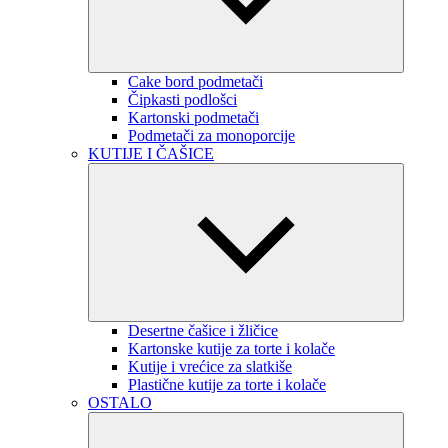
Cake bord podmetači
Čipkasti podlošci
Kartonski podmetači
Podmetači za monoporcije
KUTIJE I ČAŠICE
Desertne čašice i žličice
Kartonske kutije za torte i kolače
Kutije i vrećice za slatkiše
Plastične kutije za torte i kolače
OSTALO