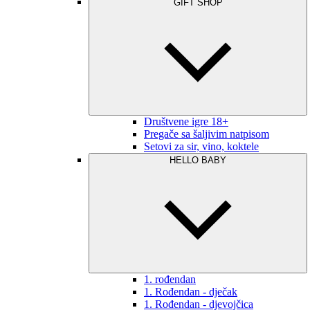
GIFT SHOP
Društvene igre 18+
Pregače sa šaljivim natpisom
Setovi za sir, vino, koktele
HELLO BABY
1. rođendan
1. Rođendan - dječak
1. Rođendan - djevojčica