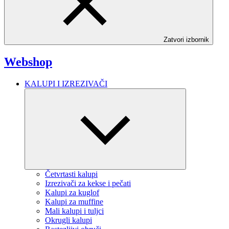
Zatvori izbornik
Webshop
KALUPI I IZREZIVAČI
Četvrtasti kalupi
Izrezivači za kekse i pečati
Kalupi za kuglof
Kalupi za muffine
Mali kalupi i tuljci
Okrugli kalupi