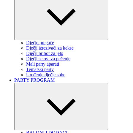
Dječje pregače
Dječji izrezivači za kekse
Dječji pribor za jelo
Dječji setovi za pečenje
Mali party aparati
Tematski party
Uređenje dječje sobe
PARTY PROGRAM
BALONI I DODACI