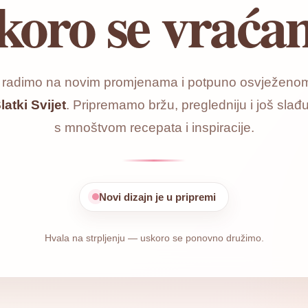
koro se vraća
o radimo na novim promjenama i potpuno osvježenom
latki Svijet
. Pripremamo bržu, pregledniju i još slađu
s mnoštvom recepata i inspiracije.
Novi dizajn je u pripremi
Hvala na strpljenju — uskoro se ponovno družimo.