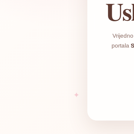
Us
Vrijedn
portala
S
✦