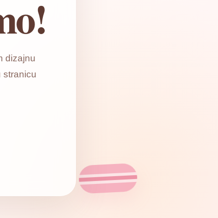
mo!
 dizajnu
 stranicu