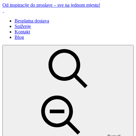
Preskoči
Od inspiracije do proslave – sve na jednom mjestu!
na
sadržaj
Besplatna dostava
Sniženje
Kontakt
Blog