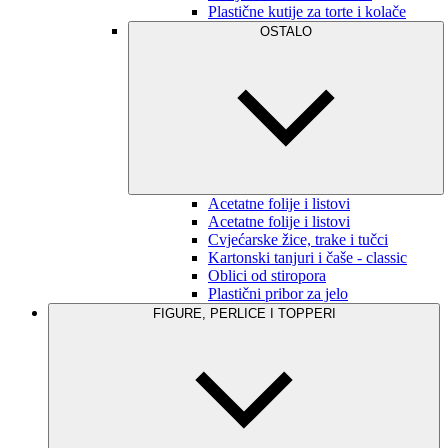
Plastične kutije za torte i kolače
OSTALO
Acetatne folije i listovi
Acetatne folije i listovi
Cvjećarske žice, trake i tučci
Kartonski tanjuri i čaše - classic
Oblici od stiropora
Plastični pribor za jelo
FIGURE, PERLICE I TOPPERI