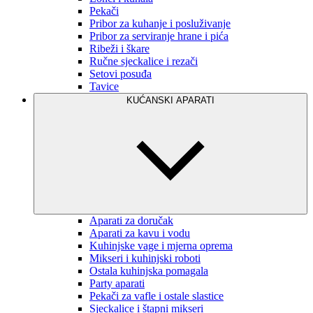
Pekači
Pribor za kuhanje i posluživanje
Pribor za serviranje hrane i pića
Ribeži i škare
Ručne sjeckalice i rezači
Setovi posuđa
Tavice
KUĆANSKI APARATI
Aparati za doručak
Aparati za kavu i vodu
Kuhinjske vage i mjerna oprema
Mikseri i kuhinjski roboti
Ostala kuhinjska pomagala
Party aparati
Pekači za vafle i ostale slastice
Sjeckalice i štapni mikseri