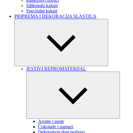
Rastezljivi obruči
Silikonski kalupi
Specijalni kalupi
PRIPREMA I DEKORACIJA SLASTICA
JESTIVI REPROMATERIJAL
Arome i paste
Čokolade i namazi
Dekorativni dust prahovi