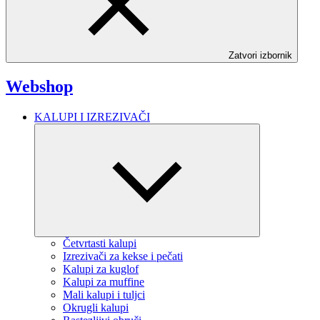
Zatvori izbornik
Webshop
KALUPI I IZREZIVAČI
Četvrtasti kalupi
Izrezivači za kekse i pečati
Kalupi za kuglof
Kalupi za muffine
Mali kalupi i tuljci
Okrugli kalupi