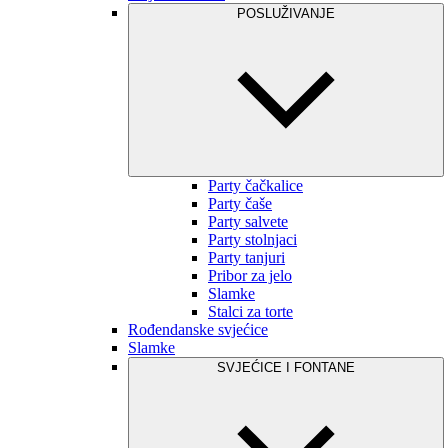
POSLUŽIVANJE
Party čačkalice
Party čaše
Party salvete
Party stolnjaci
Party tanjuri
Pribor za jelo
Slamke
Stalci za torte
Rođendanske svjećice
Slamke
SVJEĆICE I FONTANE