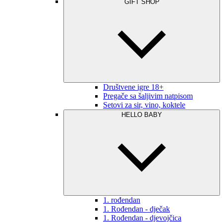
GIFT SHOP
Društvene igre 18+
Pregače sa šaljivim natpisom
Setovi za sir, vino, koktele
HELLO BABY
1. rođendan
1. Rođendan - dječak
1. Rođendan - djevojčica