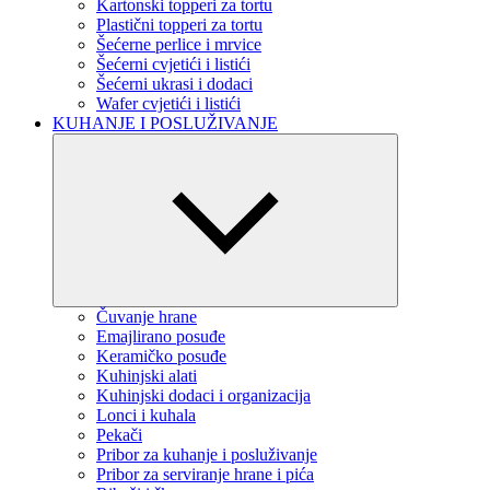
Kartonski topperi za tortu
Plastični topperi za tortu
Šećerne perlice i mrvice
Šećerni cvjetići i listići
Šećerni ukrasi i dodaci
Wafer cvjetići i listići
KUHANJE I POSLUŽIVANJE
Čuvanje hrane
Emajlirano posuđe
Keramičko posuđe
Kuhinjski alati
Kuhinjski dodaci i organizacija
Lonci i kuhala
Pekači
Pribor za kuhanje i posluživanje
Pribor za serviranje hrane i pića