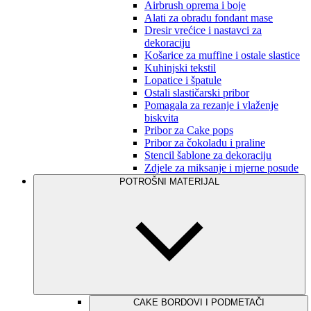
Airbrush oprema i boje
Alati za obradu fondant mase
Dresir vrećice i nastavci za
dekoraciju
Košarice za muffine i ostale slastice
Kuhinjski tekstil
Lopatice i špatule
Ostali slastičarski pribor
Pomagala za rezanje i vlaženje
biskvita
Pribor za Cake pops
Pribor za čokoladu i praline
Stencil šablone za dekoraciju
Zdjele za miksanje i mjerne posude
POTROŠNI MATERIJAL
CAKE BORDOVI I PODMETAČI