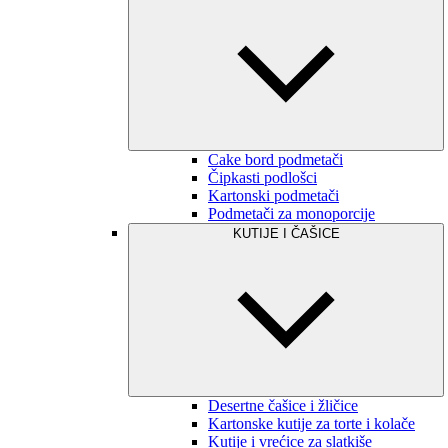
Cake bord podmetači
Čipkasti podlošci
Kartonski podmetači
Podmetači za monoporcije
KUTIJE I ČAŠICE
Desertne čašice i žličice
Kartonske kutije za torte i kolače
Kutije i vrećice za slatkiše