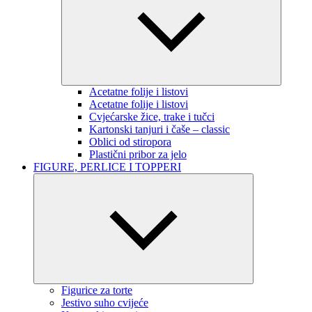
Acetatne folije i listovi
Acetatne folije i listovi
Cvjećarske žice, trake i tučci
Kartonski tanjuri i čaše – classic
Oblici od stiropora
Plastični pribor za jelo
FIGURE, PERLICE I TOPPERI
Figurice za torte
Jestivo suho cvijeće