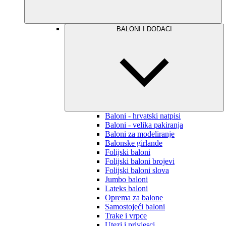
BALONI I DODACI
Baloni - hrvatski natpisi
Baloni - velika pakiranja
Baloni za modeliranje
Balonske girlande
Folijski baloni
Folijski baloni brojevi
Folijski baloni slova
Jumbo baloni
Lateks baloni
Oprema za balone
Samostojeći baloni
Trake i vrpce
Utezi i privjesci