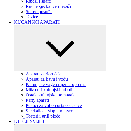
Ribeži i škare
Ručne sjeckalice i rezači
Setovi posuđa
Tavice
KUĆANSKI APARATI
Aparati za doručak
Aparati za kavu i vodu
Kuhinjske vage i mjerna oprema
Mikseri i kuhinjski roboti
Ostala kuhinjska pomagala
Party aparati
Pekači za vafle i ostale slastice
Sjeckalice i štapni mikseri
Tosteri i grill ploče
DJEČJI SVIJET