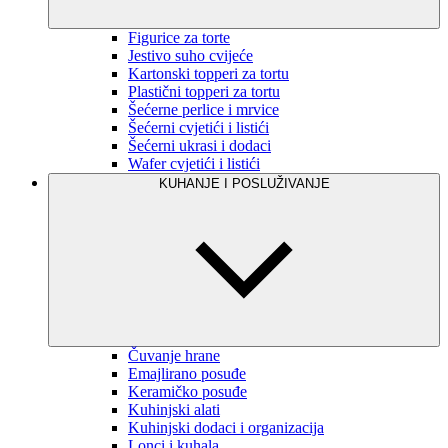
Figurice za torte
Jestivo suho cvijeće
Kartonski topperi za tortu
Plastični topperi za tortu
Šećerne perlice i mrvice
Šećerni cvjetići i listići
Šećerni ukrasi i dodaci
Wafer cvjetići i listići
KUHANJE I POSLUŽIVANJE
Čuvanje hrane
Emajlirano posuđe
Keramičko posuđe
Kuhinjski alati
Kuhinjski dodaci i organizacija
Lonci i kuhala