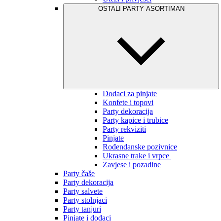
OSTALI PARTY ASORTIMAN
Dodaci za pinjate
Konfete i topovi
Party dekoracija
Party kapice i trubice
Party rekviziti
Pinjate
Rođendanske pozivnice
Ukrasne trake i vrpce
Zavjese i pozadine
Party čaše
Party dekoracija
Party salvete
Party stolnjaci
Party tanjuri
Pinjate i dodaci