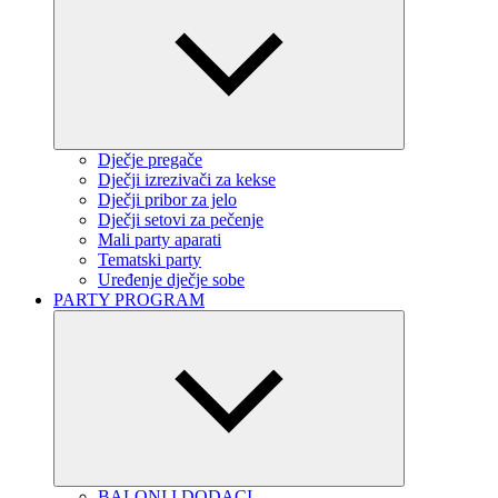
Dječje pregače
Dječji izrezivači za kekse
Dječji pribor za jelo
Dječji setovi za pečenje
Mali party aparati
Tematski party
Uređenje dječje sobe
PARTY PROGRAM
BALONI I DODACI