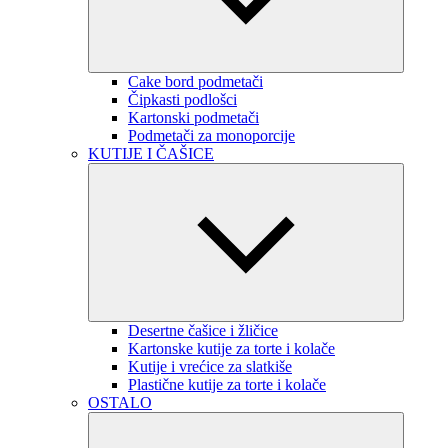
Cake bord podmetači
Čipkasti podlošci
Kartonski podmetači
Podmetači za monoporcije
KUTIJE I ČAŠICE
Desertne čašice i žličice
Kartonske kutije za torte i kolače
Kutije i vrećice za slatkiše
Plastične kutije za torte i kolače
OSTALO