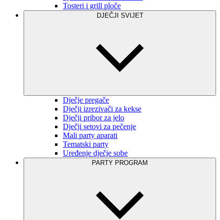
Tosteri i grill ploče
DJEČJI SVIJET
Dječje pregače
Dječji izrezivači za kekse
Dječji pribor za jelo
Dječji setovi za pečenje
Mali party aparati
Tematski party
Uređenje dječje sobe
PARTY PROGRAM