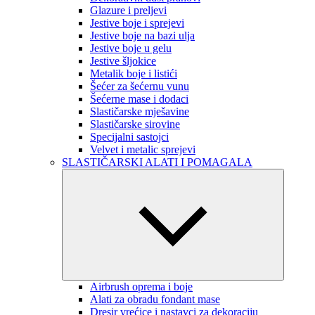
Glazure i preljevi
Jestive boje i sprejevi
Jestive boje na bazi ulja
Jestive boje u gelu
Jestive šljokice
Metalik boje i listići
Šećer za šećernu vunu
Šećerne mase i dodaci
Slastičarske mješavine
Slastičarske sirovine
Specijalni sastojci
Velvet i metalic sprejevi
SLASTIČARSKI ALATI I POMAGALA
Airbrush oprema i boje
Alati za obradu fondant mase
Dresir vrećice i nastavci za dekoraciju