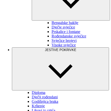
Bengalske baklje
Dječje svjećice
Prskalice i fontane
Rođendanske svjećice
Svjećice brojevi
Visoke svjećice
JESTIVE POKRIVKE
Diploma
Dječji rođendani
Godišnjica braka
Krštenje
Likovi iz crtića