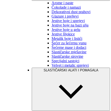
Arome i paste
Čokolade i namazi
Dekorativni dust prahovi
Glazure i preljevi
Jestive boje i sprejevi
Jestive boje na bazi ulja
Jestive boje u gelu
Jestive šljokice
Metalik boje i listići
Šećer za šećernu vunu
Šećerne mase i dodaci
Slastičarske mješavine
Slastičarske sirovine
Specijalni sastojci
Velvet i metalic sprejevi
SLASTIČARSKI ALATI I POMAGALA