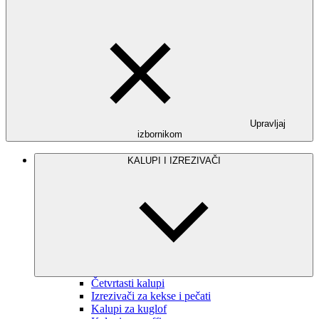
Upravljaj
izbornikom
KALUPI I IZREZIVAČI
Četvrtasti kalupi
Izrezivači za kekse i pečati
Kalupi za kuglof