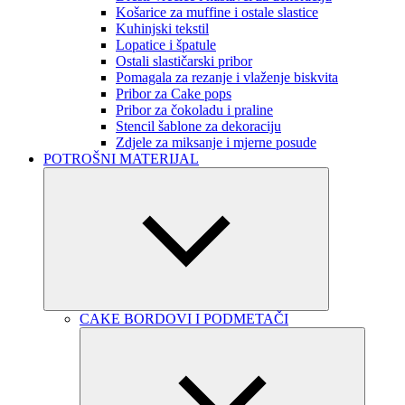
Košarice za muffine i ostale slastice
Kuhinjski tekstil
Lopatice i špatule
Ostali slastičarski pribor
Pomagala za rezanje i vlaženje biskvita
Pribor za Cake pops
Pribor za čokoladu i praline
Stencil šablone za dekoraciju
Zdjele za miksanje i mjerne posude
POTROŠNI MATERIJAL
CAKE BORDOVI I PODMETAČI